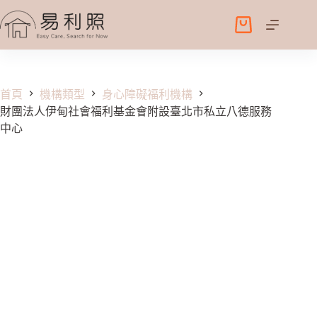
跳
至
購
主
物
要
車
內
容
首頁
機構類型
身心障礙福利機構
財團法人伊甸社會福利基金會附設臺北市私立八德服務
中心