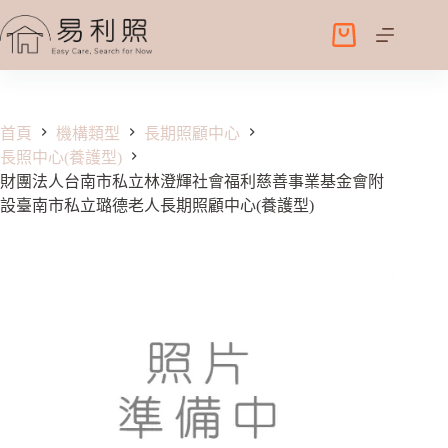
跳
至
購
主
物
要
車
內
容
首頁
機構類型
長期照顧中心
長照中心(養護型)
財團法人台南市私立林澄輝社會福利慈善事業基金會附
設臺南市私立璐德老人長期照顧中心(養護型)