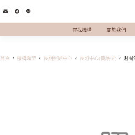
跳
至
主
要
尋找機構
關於我們
內
容
首頁
機構類型
長期照顧中心
長照中心(養護型)
財團