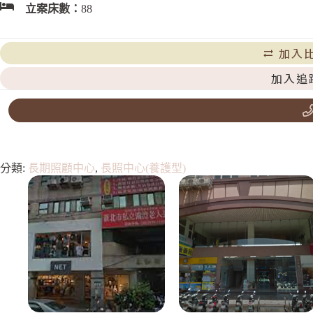
立案床數：
88
加入
加入追
分類:
長期照顧中心
,
長照中心(養護型)