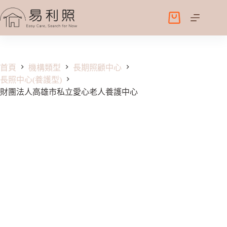
跳
至
購
主
物
要
車
內
容
首頁
機構類型
長期照顧中心
長照中心(養護型)
財團法人高雄市私立愛心老人養護中心