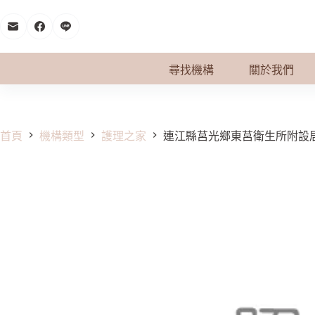
跳
至
主
要
尋找機構
關於我們
內
容
首頁
機構類型
護理之家
連江縣莒光鄉東莒衛生所附設