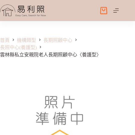
跳
至
購
主
物
要
車
內
容
首頁
機構類型
長期照顧中心
長照中心(養護型)
雲林縣私立安親院老人長期照顧中心〈養護型〉