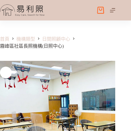
跳
至
購
主
物
要
車
內
容
首頁
機構類型
日間照顧中心
霧峰區社區長照機構(日照中心)