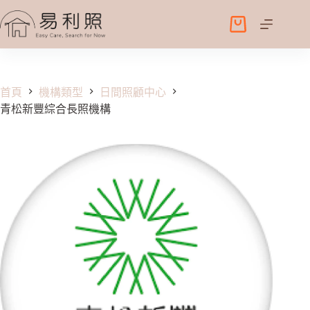
跳
至
購
主
物
要
車
內
容
首頁
機構類型
日間照顧中心
青松新豐綜合長照機構