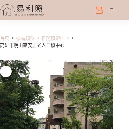
跳
至
購
主
物
要
車
內
容
首頁
機構類型
日間照顧中心
高雄市明山慈安居老人日照中心