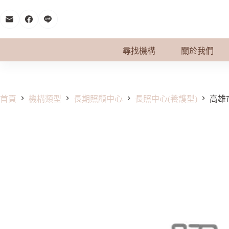
跳
至
主
要
尋找機構
關於我們
內
容
首頁
機構類型
長期照顧中心
長照中心(養護型)
高雄