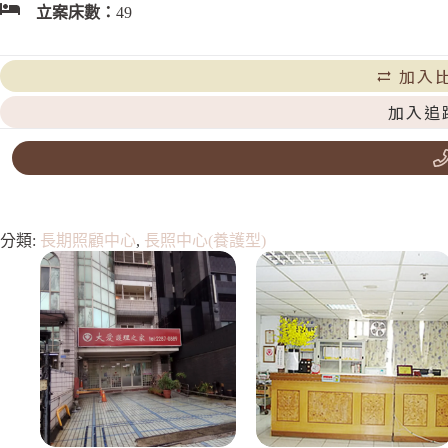
立案床數：
49
加入
加入追
分類:
長期照顧中心
,
長照中心(養護型)