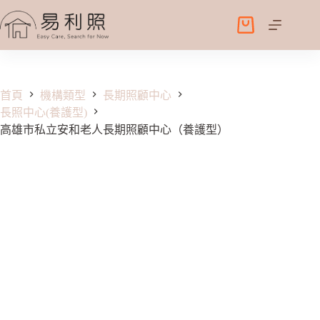
跳
至
購
主
物
要
車
內
容
首頁
機構類型
長期照顧中心
長照中心(養護型)
高雄市私立安和老人長期照顧中心（養護型）