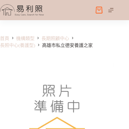
跳
至
購
主
物
要
車
內
容
首頁
機構類型
長期照顧中心
長照中心(養護型)
高雄市私立德安養護之家