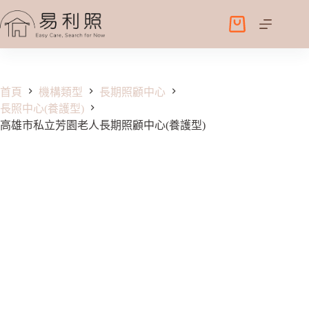
跳
至
購
主
物
要
車
內
容
首頁
機構類型
長期照顧中心
長照中心(養護型)
高雄市私立芳園老人長期照顧中心(養護型)